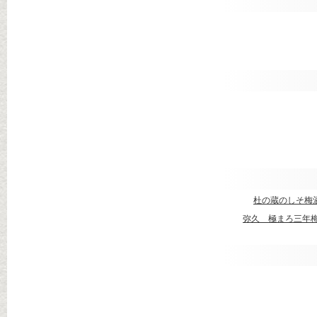
杜の蔵のしそ梅
弥久 極まろ三年