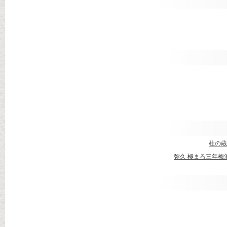
杜の
弥久 極まろ三年梅