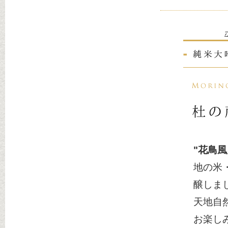
"花鳥
地の米
醸しま
天地自
お楽し