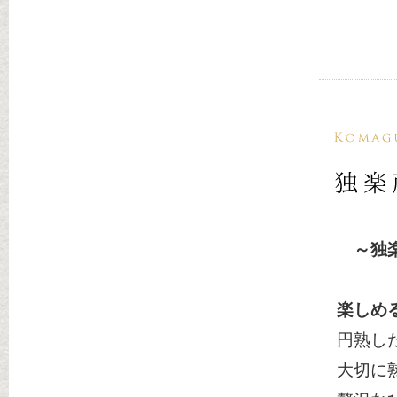
～独楽
”食
楽しめ
円熟し
大切に