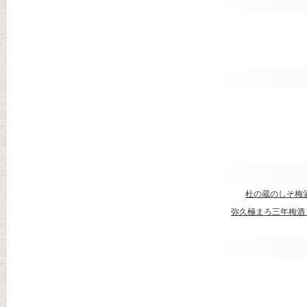
杜の蔵のしそ梅
弥久極まろ三年梅酒