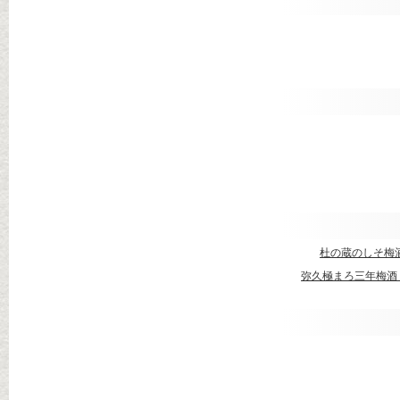
杜の蔵のしそ梅
弥久極まろ三年梅酒