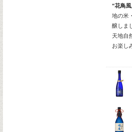
"花鳥
地の米
醸しま
天地自
お楽し