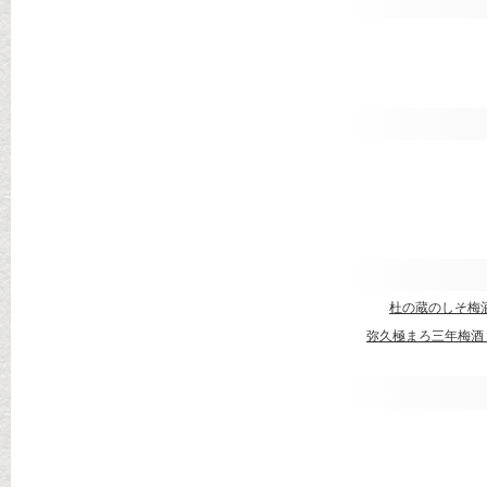
杜の蔵のしそ梅
弥久極まろ三年梅酒