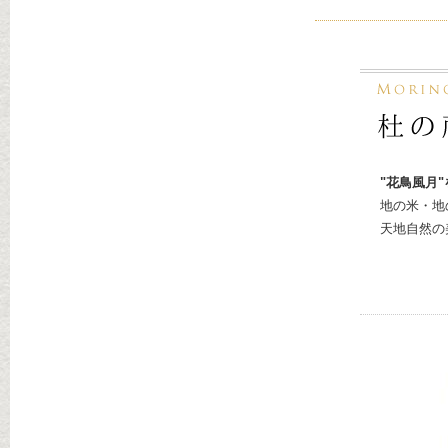
"花鳥風月
地の米・地
天地自然の